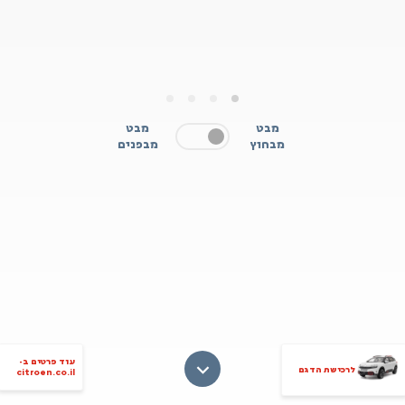
4
3
2
1
מבט
מבט
מבחוץ
מבפנים
עוד פרטים ב-
לרכישת הדגם
citroen.co.il